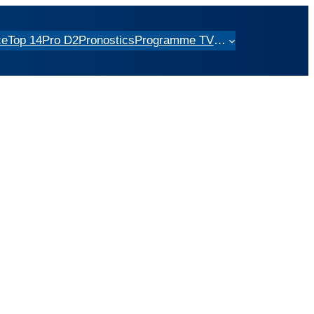
ce
Top 14
Pro D2
Pronostics
Programme TV
…