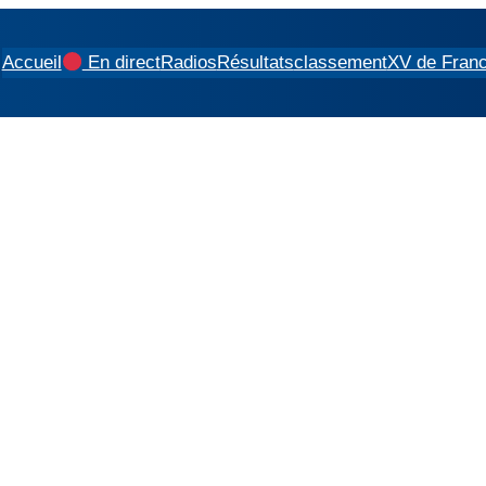
Accueil
En direct
Radios
Résultats
classement
XV de Fran