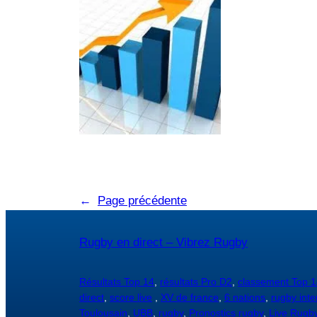
←
Page précédente
Rugby en direct – Vibrez Rugby
Résultats Top 14
,
résultats Pro D2
,
classement Top 1
direct
,
score live
,
XV de france
,
6 nations
,
rugby inte
Toulousain
,
UBB
,
rugby
,
Pronostics rugby
,
Live Rugb