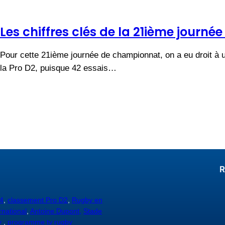
Les chiffres clés de la 21ième journée
Pour cette 21ième journée de championnat, on a eu droit à un
la Pro D2, puisque 42 essais…
R
4
,
classement Pro D2
,
Rugby en
rnational
,
Antoine Dupont,
Stade
y
,
programme tv rugby