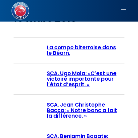
Aller
au
15 mars 2015
contenu
La compo biterroise dans
le Béarn.
SCA. Ugo Mola: »C’est une
victoire importante pour
l’état d’esprit. »
SCA. Jean Christophe
Bacca: » Notre banc a fait
la différence. »
SCA. Benjamin Bagate: