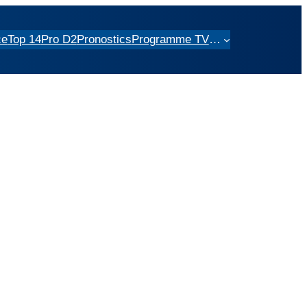
ce
Top 14
Pro D2
Pronostics
Programme TV
…