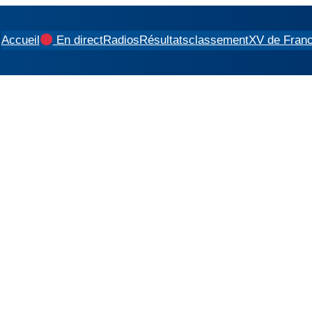
Accueil
En direct
Radios
Résultats
classement
XV de Fran