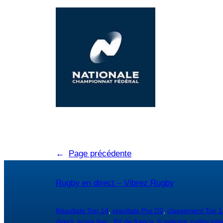
←
Page précédente
Rugby en direct – Vibrez Rugby
Résultats Top 14
,
résultats Pro D2
,
classement Top 1
direct
,
score live
,
XV de france
,
6 nations
,
rugby inte