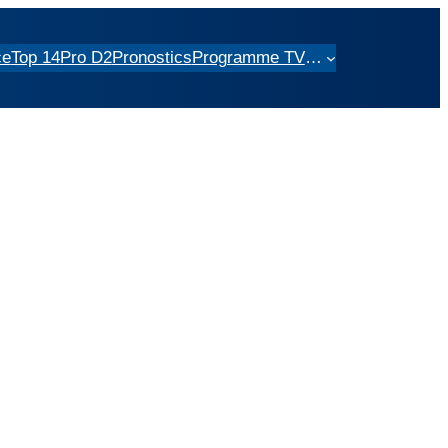
ce
Top 14
Pro D2
Pronostics
Programme TV
…