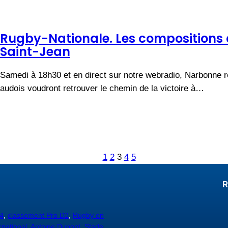
Rugby-Nationale. Les composition
Saint-Jean
Samedi à 18h30 et en direct sur notre webradio, Narbonne r
audois voudront retrouver le chemin de la victoire à…
1
2
3
4
5
R
4
,
classement Pro D2
,
Rugby en
rnational
,
Antoine Dupont,
Stade