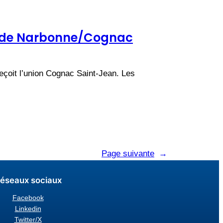
s de Narbonne/Cognac
eçoit l’union Cognac Saint-Jean. Les
Page suivante
→
éseaux sociaux
Facebook
Linkedin
Twitter/X