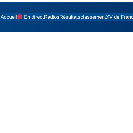
Accueil
En direct
Radios
Résultats
classement
XV de Fran