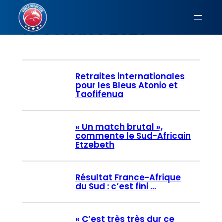
Aller
au
16 octobre 2023
contenu
Retraites internationales
pour les Bleus Atonio et
Taofifenua
« Un match brutal »,
commente le Sud-Africain
Etzebeth
Résultat France-Afrique
du Sud : c’est fini …
« C’est très très dur ce