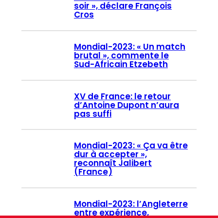
soir », déclare François
Cros
Mondial-2023: « Un match
brutal », commente le
Sud-Africain Etzebeth
XV de France: le retour
d’Antoine Dupont n’aura
pas suffi
Mondial-2023: « Ça va être
dur à accepter »,
reconnaît Jalibert
(France)
Mondial-2023: l’Angleterre
entre expérience,