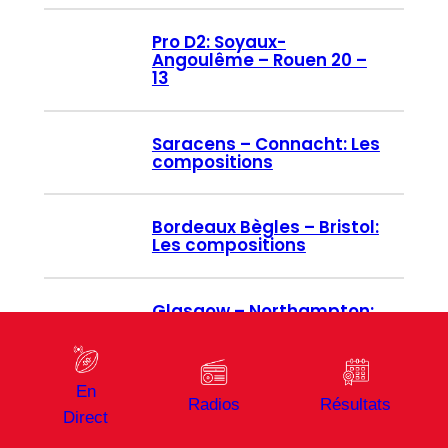
Pro D2: Soyaux-
Angoulême – Rouen 20 –
13
Saracens – Connacht: Les
compositions
Bordeaux Bègles – Bristol:
Les compositions
Glasgow – Northampton:
Les compositions
←
Page précédente
1
2
3
4
5
6
En
Radios
Résultats
Page suivante
→
Direct