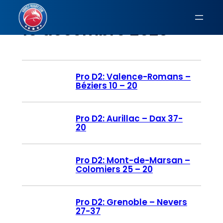
Aller
au
15 décembre 2023
contenu
Pro D2: Valence-Romans –
Béziers 10 – 20
Pro D2: Aurillac – Dax 37-
20
Pro D2: Mont-de-Marsan –
Colomiers 25 – 20
Pro D2: Grenoble – Nevers
27-37