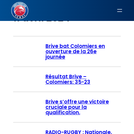
Aller
au
11 avril 2024
contenu
Brive bat Colomiers en
ouverture de la 26e
journée
Résultat Brive –
Colomiers: 35-23
Brive s’offre une victoire
cruciale pour la
qualification.
RADIO-RUGBY : Nationale,