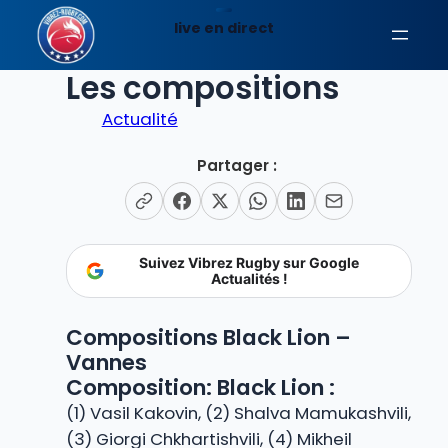
Aller
live en direct
au
Black Lion – Vannes:
contenu
Les compositions
Actualité
Partager :
Suivez Vibrez Rugby sur Google
Actualités !
Compositions Black Lion –
Vannes
Composition: Black Lion :
(1) Vasil Kakovin, (2) Shalva Mamukashvili,
(3) Giorgi Chkhartishvili, (4) Mikheil