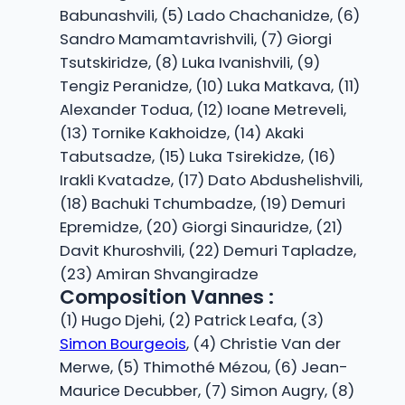
Babunashvili, (5) Lado Chachanidze, (6)
Sandro Mamamtavrishvili, (7) Giorgi
Tsutskiridze, (8) Luka Ivanishvili, (9)
Tengiz Peranidze, (10) Luka Matkava, (11)
Alexander Todua, (12) Ioane Metreveli,
(13) Tornike Kakhoidze, (14) Akaki
Tabutsadze, (15) Luka Tsirekidze, (16)
Irakli Kvatadze, (17) Dato Abdushelishvili,
(18) Bachuki Tchumbadze, (19) Demuri
Epremidze, (20) Giorgi Sinauridze, (21)
Davit Khuroshvili, (22) Demuri Tapladze,
(23) Amiran Shvangiradze
Composition Vannes :
(1) Hugo Djehi, (2) Patrick Leafa, (3)
Simon Bourgeois
, (4) Christie Van der
Merwe, (5) Thimothé Mézou, (6) Jean-
Maurice Decubber, (7) Simon Augry, (8)