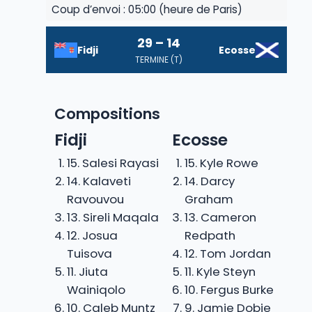
Coup d’envoi : 05:00 (heure de Paris)
29 – 14
Fidji
Ecosse
TERMINE (T)
Compositions
Fidji
Ecosse
15. Salesi Rayasi
15. Kyle Rowe
14. Kalaveti
14. Darcy
Ravouvou
Graham
13. Sireli Maqala
13. Cameron
12. Josua
Redpath
Tuisova
12. Tom Jordan
11. Jiuta
11. Kyle Steyn
Wainiqolo
10. Fergus Burke
10. Caleb Muntz
9. Jamie Dobie