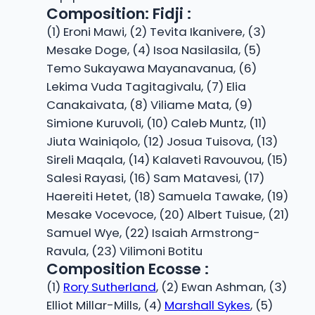
Composition: Fidji :
(1) Eroni Mawi, (2) Tevita Ikanivere, (3)
Mesake Doge, (4) Isoa Nasilasila, (5)
Temo Sukayawa Mayanavanua, (6)
Lekima Vuda Tagitagivalu, (7) Elia
Canakaivata, (8) Viliame Mata, (9)
Simione Kuruvoli, (10) Caleb Muntz, (11)
Jiuta Wainiqolo, (12) Josua Tuisova, (13)
Sireli Maqala, (14) Kalaveti Ravouvou, (15)
Salesi Rayasi, (16) Sam Matavesi, (17)
Haereiti Hetet, (18) Samuela Tawake, (19)
Mesake Vocevoce, (20) Albert Tuisue, (21)
Samuel Wye, (22) Isaiah Armstrong-
Ravula, (23) Vilimoni Botitu
Composition Ecosse :
(1)
Rory Sutherland
, (2) Ewan Ashman, (3)
Elliot Millar-Mills, (4)
Marshall Sykes
, (5)