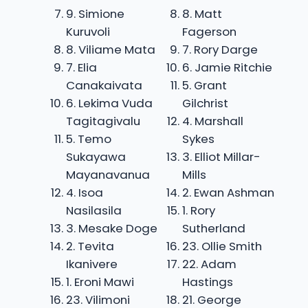
9. Simione
8. Matt
Kuruvoli
Fagerson
8. Viliame Mata
7. Rory Darge
7. Elia
6. Jamie Ritchie
Canakaivata
5. Grant
6. Lekima Vuda
Gilchrist
Tagitagivalu
4. Marshall
5. Temo
Sykes
Sukayawa
3. Elliot Millar-
Mayanavanua
Mills
4. Isoa
2. Ewan Ashman
Nasilasila
1. Rory
3. Mesake Doge
Sutherland
2. Tevita
23. Ollie Smith
Ikanivere
22. Adam
1. Eroni Mawi
Hastings
23. Vilimoni
21. George