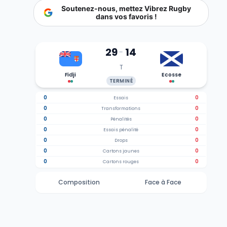
Soutenez-nous, mettez Vibrez Rugby
dans vos favoris !
29
14
-
T
Fidji
Ecosse
TERMINÉ
0
0
Essais
0
0
Transformations
0
0
Pénalités
0
0
Essais pénalité
0
0
Drops
0
0
Cartons jaunes
0
0
Cartons rouges
Composition
Face à Face