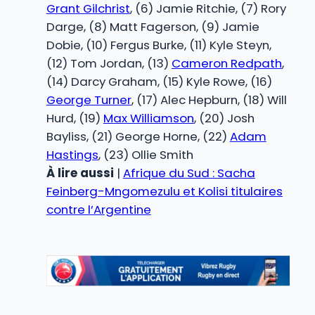
Grant Gilchrist
, (6) Jamie Ritchie, (7) Rory
Darge, (8) Matt Fagerson, (9) Jamie
Dobie, (10) Fergus Burke, (11) Kyle Steyn,
(12) Tom Jordan, (13)
Cameron Redpath
,
(14) Darcy Graham, (15) Kyle Rowe, (16)
George Turner
, (17) Alec Hepburn, (18) Will
Hurd, (19)
Max Williamson
, (20) Josh
Bayliss, (21) George Horne, (22)
Adam
Hastings
, (23) Ollie Smith
À lire aussi
|
Afrique du Sud : Sacha
Feinberg-Mngomezulu et Kolisi titulaires
contre l’Argentine