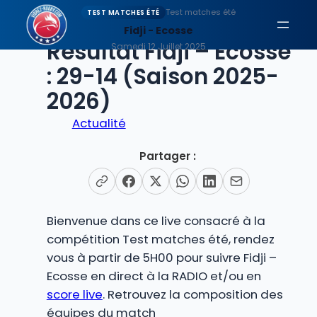
Aller
Test matches été
TEST MATCHES ÉTÉ
au
Fidji - Ecosse
EN DIRECT
Résultat Fidji – Ecosse
contenu
Samedi 12 Juillet 2025
: 29-14 (Saison 2025-
2026)
Actualité
Partager :
Bienvenue dans ce live consacré à la
compétition Test matches été, rendez
vous à partir de 5H00 pour suivre Fidji –
Ecosse en direct à la RADIO et/ou en
score live
. Retrouvez la composition des
équipes du match