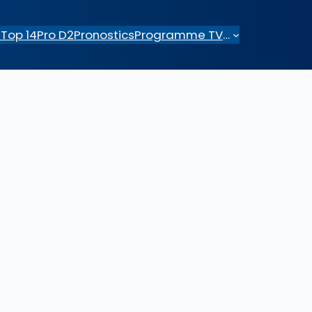
e
Top 14
Pro D2
Pronostics
Programme TV
…