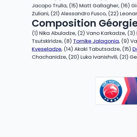
Jacopo Trulla, (15) Matt Gallagher, (16) G
Zuliani, (21) Alessandro Fusco, (22) Leonar
Composition Géorgie
(1) Nika Abuladze, (2) Vano Karkadze, (3) I
Tsutskiridze, (8)
Tornike Jalagonia
, (9) V
Kveseladze
, (14) Akaki Tabutsadze, (15)
D
Chachanidze, (20) Luka Ivanishvili, (21)