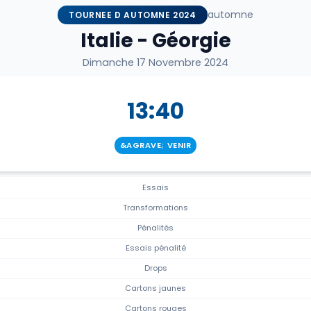
automne
TOURNEE D AUTOMNE 2024
Italie - Géorgie
Dimanche 17 Novembre 2024
13:40
&AGRAVE; VENIR
Essais
Transformations
Pénalités
Essais pénalité
Drops
Cartons jaunes
Cartons rouges