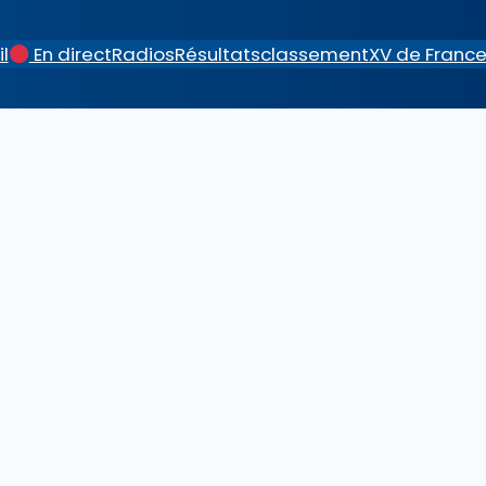
l
En direct
Radios
Résultats
classement
XV de Franc