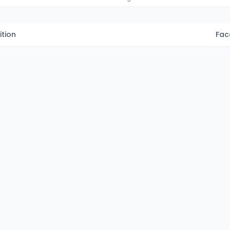
tion
Fac