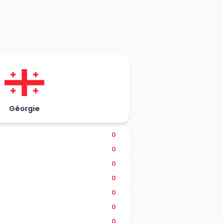
Géorgie
0
0
0
0
0
0
0