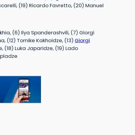
carelli, (19) Ricardo Favretto, (20) Manuel
khia, (6) Ilya Spanderashvili, (7) Giorgi
a, (12) Tornike Kakhoidze, (13)
Giorgi
e, (18) Luka Japaridze, (19) Lado
apladze