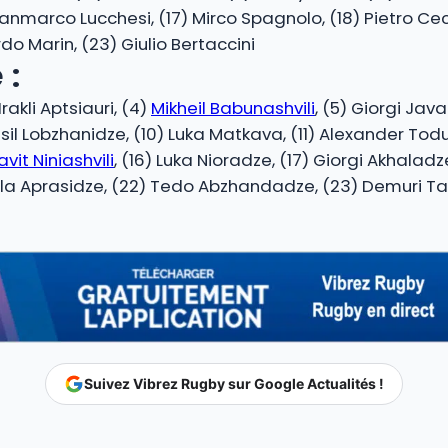
ianmarco Lucchesi, (17) Mirco Spagnolo, (18) Pietro Cec
do Marin, (23) Giulio Bertaccini
 :
rakli Aptsiauri, (4)
Mikheil Babunashvili
, (5) Giorgi Java
asil Lobzhanidze, (10) Luka Matkava, (11) Alexander Todu
avit Niniashvili
, (16) Luka Nioradze, (17) Giorgi Akhaladz
 Gela Aprasidze, (22) Tedo Abzhandadze, (23) Demuri T
Suivez Vibrez Rugby sur Google Actualités !