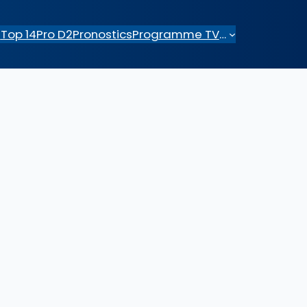
e
Top 14
Pro D2
Pronostics
Programme TV
…