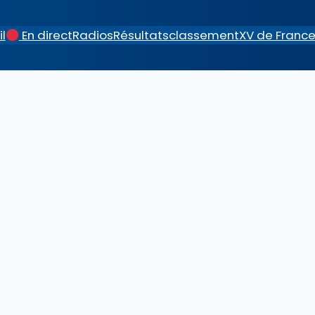
l
En direct
Radios
Résultats
classement
XV de Franc