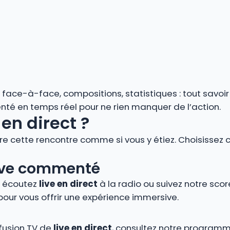
s, face-à-face, compositions, statistiques : tout savoi
enté en temps réel pour ne rien manquer de l’action.
en direct ?
vre cette rencontre comme si vous y étiez. Choisissez 
 live commenté
, écoutez
live en direct
à la radio ou suivez notre score
pour vous offrir une expérience immersive.
ffusion TV de
live en direct
, consultez notre programm