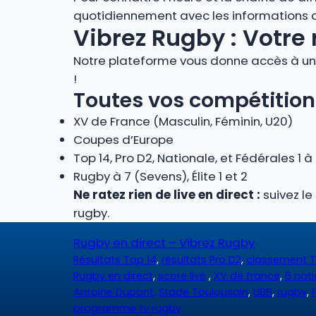
quotidiennement avec les informations des
Vibrez Rugby : Votre 
Notre plateforme vous donne accès à un 
!
Toutes vos compétition
XV de France (Masculin, Féminin, U20)
Coupes d’Europe
Top 14, Pro D2, Nationale, et Fédérales 1 à
Rugby à 7 (Sevens), Élite 1 et 2
Ne ratez rien de live en direct :
suivez le
rugby.
Rugby en direct – Vibrez Rugby
Résultats Top 14
,
résultats Pro D2
,
classement T
Rugby en direct
,
score live
,
XV de france
,
6 nat
Antoine Dupont,
Stade Toulousain
,
UBB
,
rugby
,
programme tv rugby