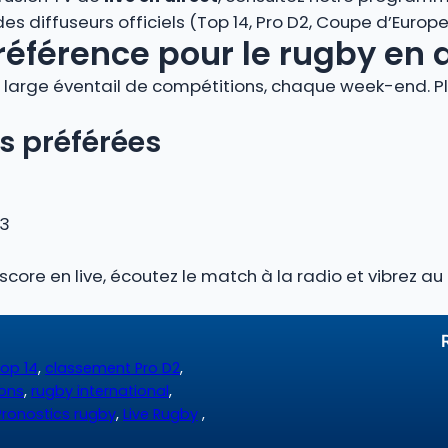
 diffuseurs officiels (Top 14, Pro D2, Coupe d’Europe, 
référence pour le rugby en 
large éventail de compétitions, chaque week-end. Plo
s préférées
 3
 score en live, écoutez le match à la radio et vibrez 
op 14
,
classement Pro D2
,
ions
,
rugby international
,
Pronostics rugby
,
Live Rugby
,