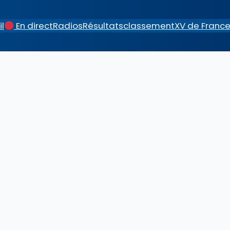
l
En direct
Radios
Résultats
classement
XV de Franc