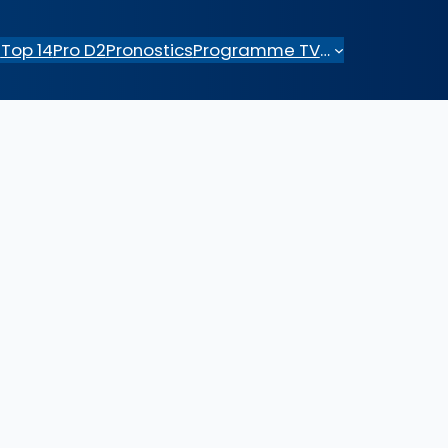
e
Top 14
Pro D2
Pronostics
Programme TV
…