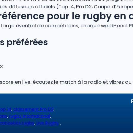
 diffuseurs officiels (Top 14, Pro D2, Coupe d’Europe, 
référence pour le rugby en 
large éventail de compétitions, chaque week-end. Plo
s préférées
 3
 score en live, écoutez le match à la radio et vibrez 
op 14
,
classement Pro D2
,
ions
,
rugby international
,
Pronostics rugby
,
Live Rugby
,