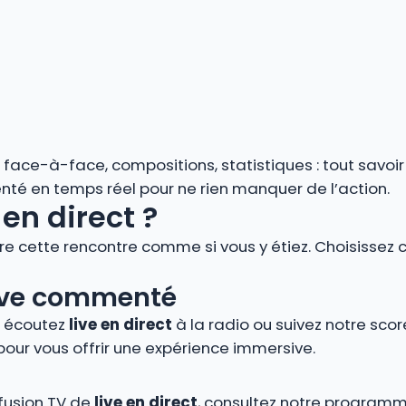
s, face-à-face, compositions, statistiques : tout savoi
enté en temps réel pour ne rien manquer de l’action.
en direct ?
vre cette rencontre comme si vous y étiez. Choisissez 
 live commenté
, écoutez
live en direct
à la radio ou suivez notre score
pour vous offrir une expérience immersive.
ffusion TV de
live en direct
, consultez notre programm