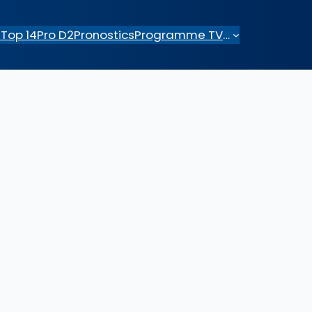
e
Top 14
Pro D2
Pronostics
Programme TV
…