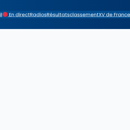
l
En direct
Radios
Résultats
classement
XV de Franc