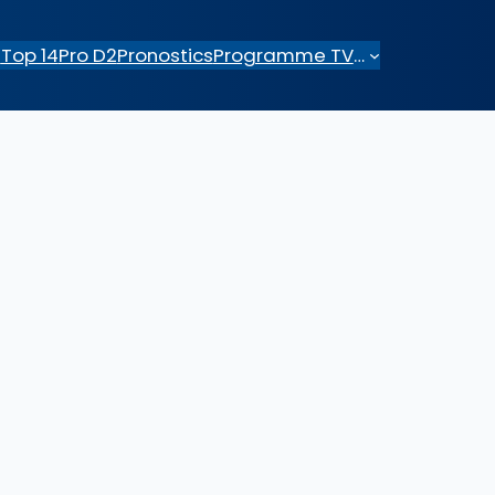
e
Top 14
Pro D2
Pronostics
Programme TV
…