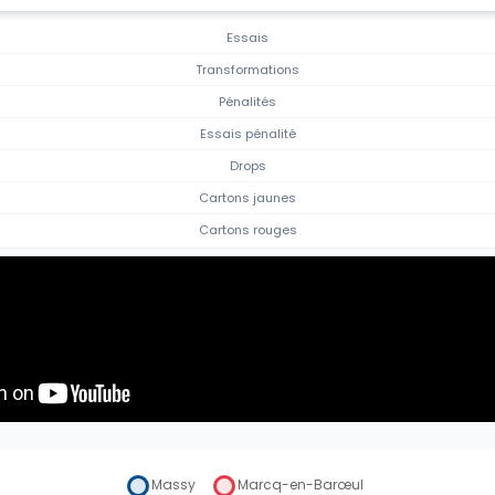
Essais
Transformations
Pénalités
Essais pénalité
Drops
Cartons jaunes
Cartons rouges