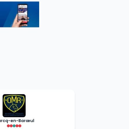
rcq-en-Barœul