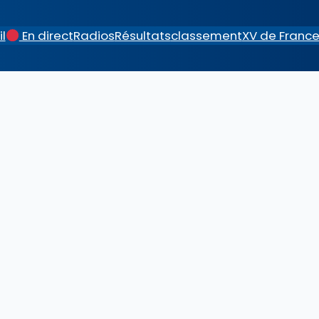
l
En direct
Radios
Résultats
classement
XV de Franc