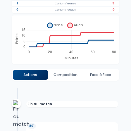
1
3
Cartons jaunes
0
0
Cartons rouges
Actions
Composition
Face à Face
Fin du match
80'