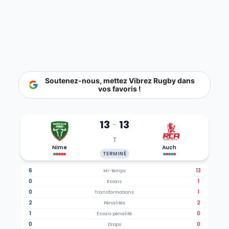
Soutenez-nous, mettez Vibrez Rugby dans
vos favoris !
13
13
-
T
Nime
Auch
TERMINÉ
6
13
Mi-temps
0
1
Essais
0
1
Transformations
2
2
Pénalités
1
0
Essais pénalité
0
0
Drops