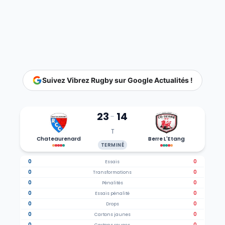
Suivez Vibrez Rugby sur Google Actualités !
23
14
-
T
Chateaurenard
Berre L'Etang
TERMINÉ
0
0
Essais
0
0
Transformations
0
0
Pénalités
0
0
Essais pénalité
0
0
Drops
0
0
Cartons jaunes
0
0