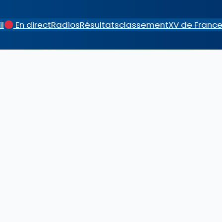
l
En direct
Radios
Résultats
classement
XV de Franc