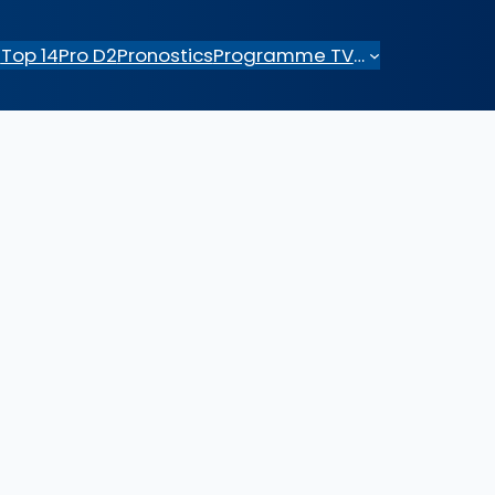
e
Top 14
Pro D2
Pronostics
Programme TV
…