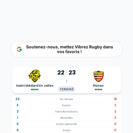
Soutenez-nous, mettez Vibrez Rugby dans
vos favoris !
22
23
-
T
Saint Médard En Jalles
Floirac
TERMINÉ
22
16
Mi-temps
3
2
Essais
2
2
Transformations
1
3
Pénalités
0
0
Essais pénalité
0
0
Drops