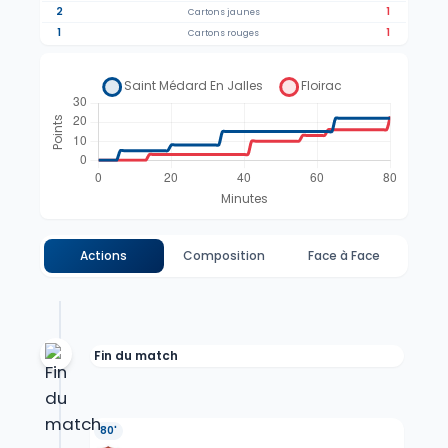
2
1
Cartons jaunes
1
1
Cartons rouges
Actions
Composition
Face à Face
Fin du match
80'