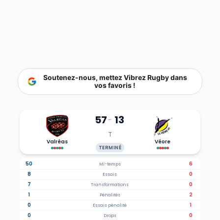
Soutenez-nous, mettez Vibrez Rugby dans
vos favoris !
57
13
-
T
Valréas
Véore
TERMINÉ
50
6
Mi-temps
8
0
Essais
7
0
Transformations
1
2
Pénalités
0
1
Essais pénalité
0
0
Drops