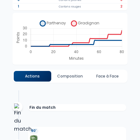
Cartons jaunes
1
2
Cartons rouges
Actions
Composition
Face à Face
Fin du match
80'