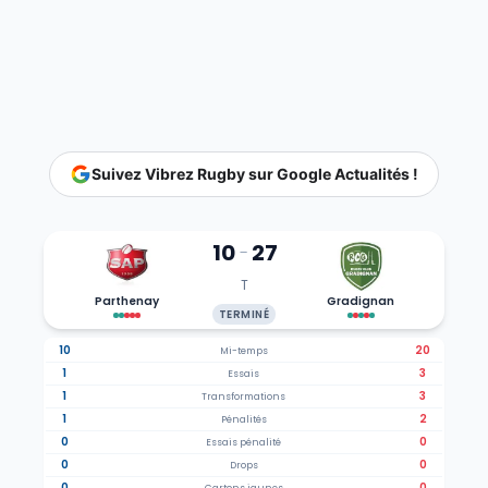
Suivez Vibrez Rugby sur Google Actualités !
10
27
-
T
Parthenay
Gradignan
TERMINÉ
10
20
Mi-temps
1
3
Essais
1
3
Transformations
1
2
Pénalités
0
0
Essais pénalité
0
0
Drops
0
0