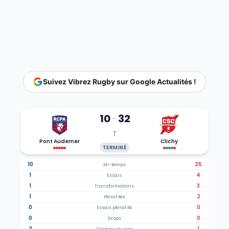
Suivez Vibrez Rugby sur Google Actualités !
10
32
-
T
Pont Audemer
Clichy
TERMINÉ
10
25
Mi-temps
1
4
Essais
1
3
Transformations
1
2
Pénalités
0
0
Essais pénalité
0
0
Drops
2
1