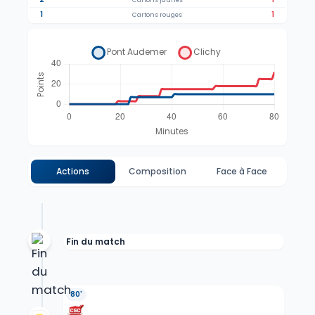
Cartons jaunes
1
1
Cartons rouges
Actions
Composition
Face à Face
Fin du match
80'