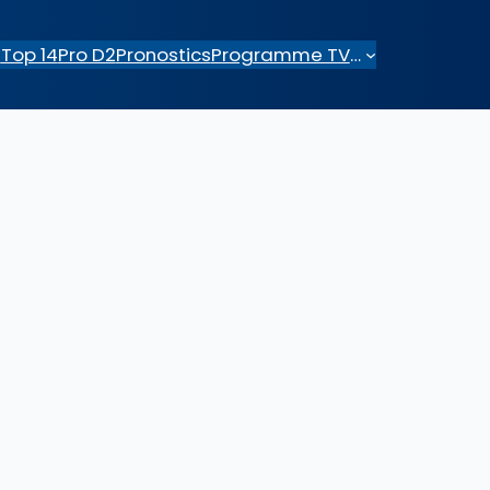
e
Top 14
Pro D2
Pronostics
Programme TV
…