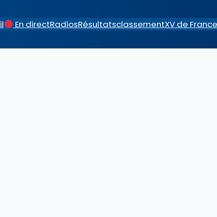
l
En direct
Radios
Résultats
classement
XV de Franc