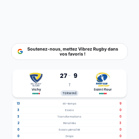
Soutenez-nous, mettez Vibrez Rugby dans
vos favoris !
27
9
-
T
Vichy
Saint Flour
TERMINÉ
13
9
Mi-temps
3
0
Essais
3
0
Transformations
2
3
Pénalités
0
0
Essais pénalité
0
0
Drops