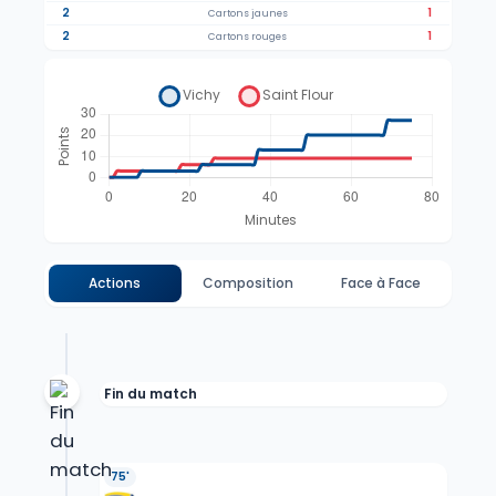
2
1
Cartons jaunes
2
1
Cartons rouges
Actions
Composition
Face à Face
Fin du match
75'