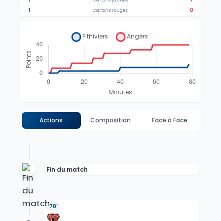
Cartons jaunes
1
0
Cartons rouges
Actions
Composition
Face à Face
Fin du match
78'