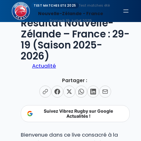
Aller
Test matches été
TEST MATCHES ETE 2025
au
Nouvelle-Zélande - France
EN DIRECT
Résultat Nouvelle-
contenu
Samedi 19 Juillet 2025
Zélande – France : 29-
19 (Saison 2025-
2026)
Actualité
Partager :
Suivez Vibrez Rugby sur Google
Actualités !
Bienvenue dans ce live consacré à la