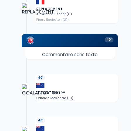
REPLACEMENT
Alexandre Fischer (6)
Pierre Bochaton (21)
40'
Commentaire sans texte
40'
GOALAFTERTRY
Damian McKenzie (10)
40'