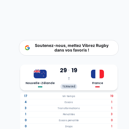
Soutenez-nous, mettez Vibrez Rugby
dans vos favoris !
29
19
-
T
Nouvelle-Zélande
France
TERMINÉ
17
19
Mi-temps
4
1
Essais
3
1
Transformations
1
3
Pénalités
0
0
Essais pénalité
0
1
Drops