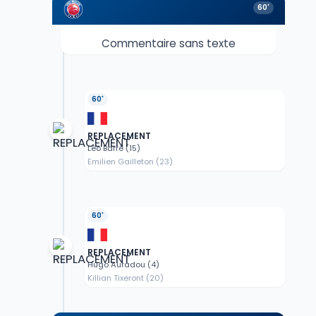
60'
Commentaire sans texte
60'
REPLACEMENT
Léo Barré (15)
Emilien Gailleton (23)
60'
REPLACEMENT
Hugo Auradou (4)
Killian Tixeront (20)