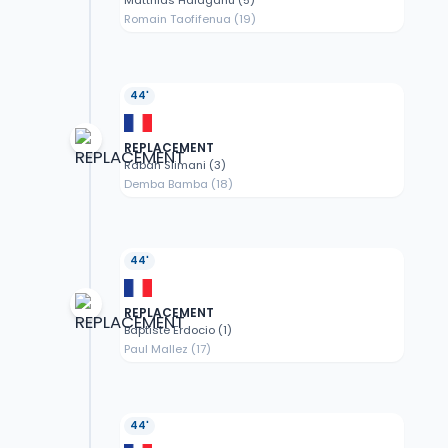
Matthias Halagahu (5)
Romain Taofifenua (19)
44'
REPLACEMENT
Rabah Slimani (3)
Demba Bamba (18)
44'
REPLACEMENT
Baptiste Erdocio (1)
Paul Mallez (17)
44'