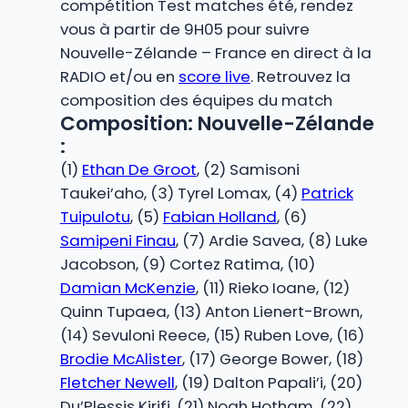
compétition Test matches été, rendez
vous à partir de 9H05 pour suivre
Nouvelle-Zélande – France en direct à la
RADIO et/ou en
score live
. Retrouvez la
composition des équipes du match
Composition: Nouvelle-Zélande
:
(1)
Ethan De Groot
, (2) Samisoni
Taukei’aho, (3) Tyrel Lomax, (4)
Patrick
Tuipulotu
, (5)
Fabian Holland
, (6)
Samipeni Finau
, (7) Ardie Savea, (8) Luke
Jacobson, (9) Cortez Ratima, (10)
Damian McKenzie
, (11) Rieko Ioane, (12)
Quinn Tupaea, (13) Anton Lienert-Brown,
(14) Sevuloni Reece, (15) Ruben Love, (16)
Brodie McAlister
, (17) George Bower, (18)
Fletcher Newell
, (19) Dalton Papali’i, (20)
Du’Plessis Kirifi, (21) Noah Hotham, (22)