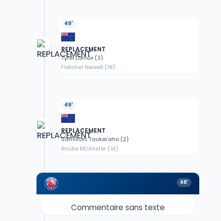
49'
REPLACEMENT
Tyrel Lomax (3)
Fletcher Newell (18)
49'
REPLACEMENT
Samisoni Taukei'aho (2)
Brodie McAlister (16)
48'
Commentaire sans texte