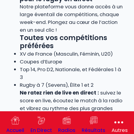
Notre plateforme vous donne accès à un
large éventail de compétitions, chaque
week-end. Plongez au cœur de l’action
en un seul clic !
Toutes vos compétitions
préférées
XV de France (Masculin, Féminin, U20)
Coupes d’Europe
Top 14, Pro D2, Nationale, et Fédérales 1 à
3
Rugby à 7 (Sevens), Élite 1 et 2
Ne ratez rien de live en direct :
suivez le
score en live, écoutez le match à la radio
et vibrez au rythme des plus grandes
rencontres de rugby.
Nouvelle-Zélande – France en
Accueil
En Direct
Radios
Résultats
Autres
direct en direct à la radio : vivez