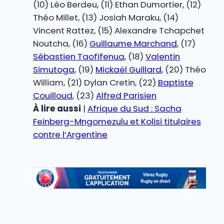
(10) Léo Berdeu, (11) Ethan Dumortier, (12)
Théo Millet, (13) Josiah Maraku, (14)
Vincent Rattez, (15) Alexandre Tchapchet
Noutcha, (16)
Guillaume Marchand
, (17)
Sébastien Taofifenua
, (18)
Valentin
Simutoga
, (19)
Mickaël Guillard
, (20) Théo
William, (21) Dylan Cretin, (22)
Baptiste
Couilloud
, (23)
Alfred Parisien
À lire aussi
|
Afrique du Sud : Sacha
Feinberg-Mngomezulu et Kolisi titulaires
contre l’Argentine