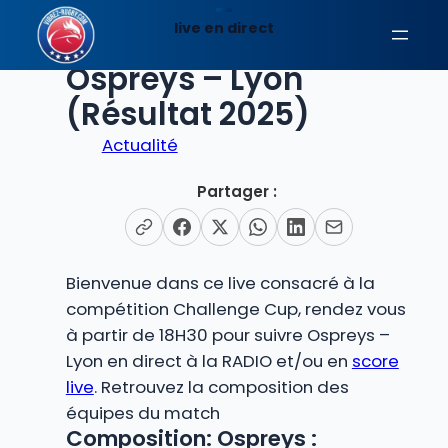
Aller
live en direct
au
EN DIRECT
contenu
Ospreys – Lyon
(Résultat 2025)
Actualité
Partager :
Bienvenue dans ce live consacré à la
compétition Challenge Cup, rendez vous
à partir de 18H30 pour suivre Ospreys –
Lyon en direct à la RADIO et/ou en
score
live
. Retrouvez la composition des
équipes du match
Composition: Ospreys :