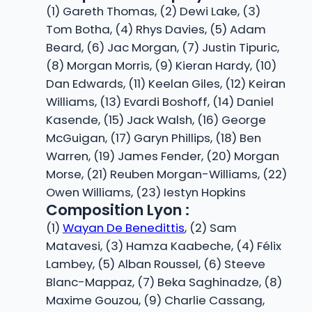
(1) Gareth Thomas, (2) Dewi Lake, (3)
Tom Botha, (4) Rhys Davies, (5) Adam
Beard, (6) Jac Morgan, (7) Justin Tipuric,
(8) Morgan Morris, (9) Kieran Hardy, (10)
Dan Edwards, (11) Keelan Giles, (12) Keiran
Williams, (13) Evardi Boshoff, (14) Daniel
Kasende, (15) Jack Walsh, (16) George
McGuigan, (17) Garyn Phillips, (18) Ben
Warren, (19) James Fender, (20) Morgan
Morse, (21) Reuben Morgan-Williams, (22)
Owen Williams, (23) Iestyn Hopkins
Composition Lyon :
(1)
Wayan De Benedittis
, (2) Sam
Matavesi, (3) Hamza Kaabeche, (4) Félix
Lambey, (5) Alban Roussel, (6) Steeve
Blanc-Mappaz, (7) Beka Saghinadze, (8)
Maxime Gouzou, (9) Charlie Cassang,