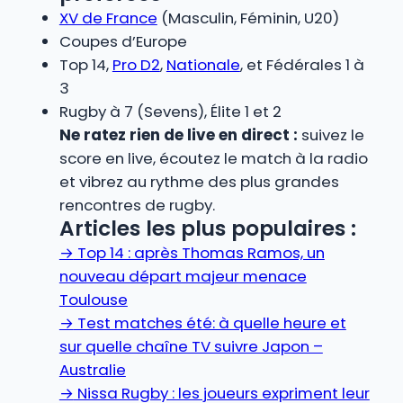
XV de France
(Masculin, Féminin, U20)
Coupes d’Europe
Top 14,
Pro D2
,
Nationale
, et Fédérales 1 à
3
Rugby à 7 (Sevens), Élite 1 et 2
Ne ratez rien de live en direct :
suivez le
score en live, écoutez le match à la radio
et vibrez au rythme des plus grandes
rencontres de rugby.
Articles les plus populaires :
→
Top 14 : après Thomas Ramos, un
nouveau départ majeur menace
Toulouse
→
Test matches été: à quelle heure et
sur quelle chaîne TV suivre Japon –
Australie
→
Nissa Rugby : les joueurs expriment leur