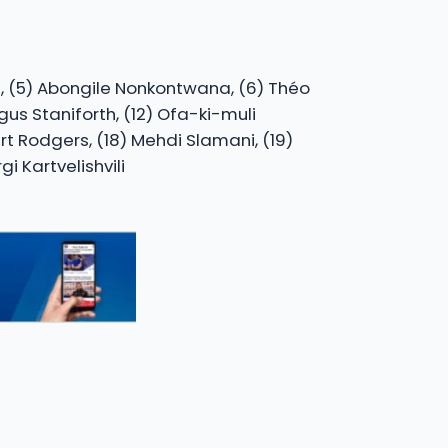
e, (5) Abongile Nonkontwana, (6) Théo
us Staniforth, (12) Ofa-ki-muli
ert Rodgers, (18) Mehdi Slamani, (19)
i Kartvelishvili