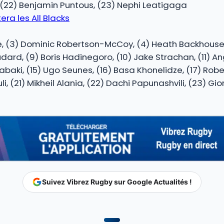
er, (22) Benjamin Puntous, (23) Nephi Leatigaga
era les All Blacks
ane, (3) Dominic Robertson-McCoy, (4) Heath Backhous
d, (9) Boris Hadinegoro, (10) Jake Strachan, (11) Ang
Yabaki, (15) Ugo Seunes, (16) Basa Khonelidze, (17) Rob
(21) Mikheil Alania, (22) Dachi Papunashvili, (23) Giorg
Suivez Vibrez Rugby sur Google Actualités !