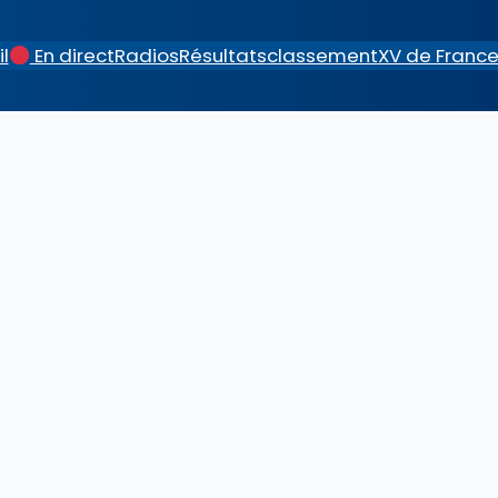
l
En direct
Radios
Résultats
classement
XV de Franc