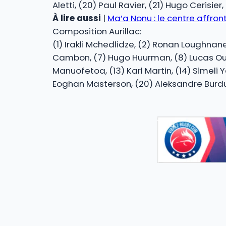
Aletti, (20) Paul Ravier, (21) Hugo Cerisi
À lire aussi
|
Ma’a Nonu : le centre affront
Composition Aurillac:
(1) Irakli Mchedlidze, (2) Ronan Loughn
Cambon, (7) Hugo Huurman, (8) Lucas Oudar
Manuofetoa, (13) Karl Martin, (14) Simeli 
Eoghan Masterson, (20) Aleksandre Burduli, 