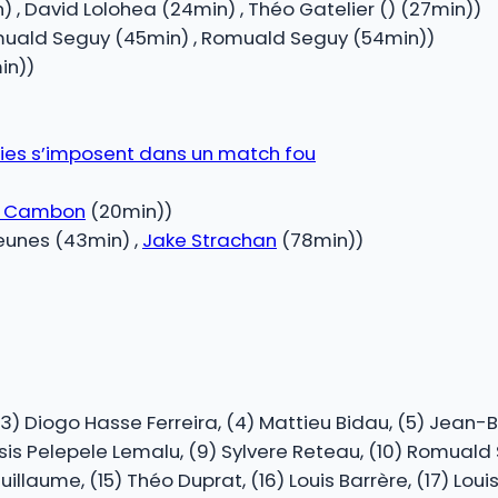
) , David Lolohea (24min) , Théo Gatelier () (27min))
omuald Seguy (45min) , Romuald Seguy (54min))
in))
bies s’imposent dans un match fou
o Cambon
(20min))
eunes (43min) ,
Jake Strachan
(78min))
, (3) Diogo Hasse Ferreira, (4) Mattieu Bidau, (5) Jean
sis Pelepele Lemalu, (9) Sylvere Reteau, (10) Romuald 
llaume, (15) Théo Duprat, (16) Louis Barrère, (17) Louis