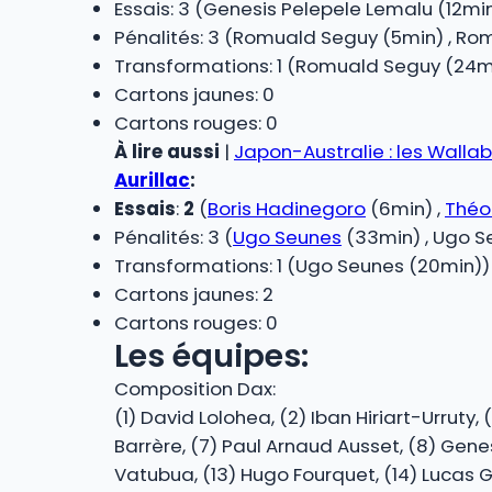
Essais: 3 (Genesis Pelepele Lemalu (12min
Pénalités: 3 (Romuald Seguy (5min) , R
Transformations: 1 (Romuald Seguy (24m
Cartons jaunes: 0
Cartons rouges: 0
À lire aussi
|
Japon-Australie : les Walla
Aurillac
:
Essais
:
2
(
Boris Hadinegoro
(6min) ,
Thé
Pénalités: 3 (
Ugo Seunes
(33min) , Ugo S
Transformations: 1 (Ugo Seunes (20min))
Cartons jaunes: 2
Cartons rouges: 0
Les équipes:
Composition Dax:
(1) David Lolohea, (2) Iban Hiriart-Urruty
Barrère, (7) Paul Arnaud Ausset, (8) Gene
Vatubua, (13) Hugo Fourquet, (14) Lucas Gui