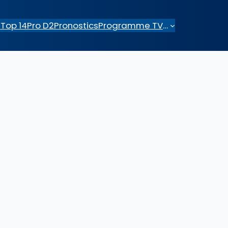
e
Top 14
Pro D2
Pronostics
Programme TV
…