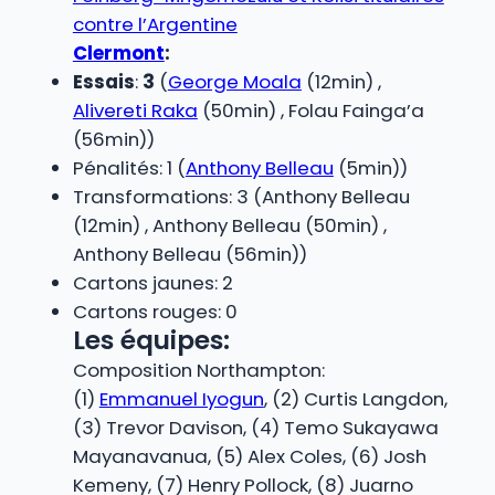
contre l’Argentine
Clermont
:
Essais
:
3
(
George Moala
(12min) ,
Alivereti Raka
(50min) , Folau Fainga’a
(56min))
Pénalités: 1 (
Anthony Belleau
(5min))
Transformations: 3 (Anthony Belleau
(12min) , Anthony Belleau (50min) ,
Anthony Belleau (56min))
Cartons jaunes: 2
Cartons rouges: 0
Les équipes:
Composition Northampton:
(1)
Emmanuel Iyogun
, (2) Curtis Langdon,
(3) Trevor Davison, (4) Temo Sukayawa
Mayanavanua, (5) Alex Coles, (6) Josh
Kemeny, (7) Henry Pollock, (8) Juarno