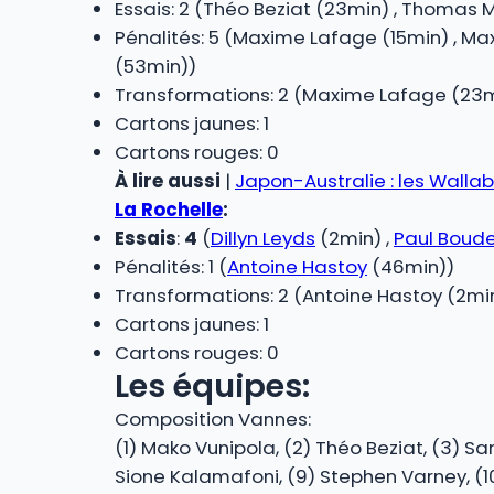
Essais: 2 (Théo Beziat (23min) , Thomas 
Pénalités: 5 (Maxime Lafage (15min) , 
(53min))
Transformations: 2 (Maxime Lafage (23m
Cartons jaunes: 1
Cartons rouges: 0
À lire aussi
|
Japon-Australie : les Walla
La Rochelle
:
Essais
:
4
(
Dillyn Leyds
(2min) ,
Paul Boud
Pénalités: 1 (
Antoine Hastoy
(46min))
Transformations: 2 (Antoine Hastoy (2min
Cartons jaunes: 1
Cartons rouges: 0
Les équipes:
Composition Vannes:
(1) Mako Vunipola, (2) Théo Beziat, (3) Sa
Sione Kalamafoni, (9) Stephen Varney, (10)