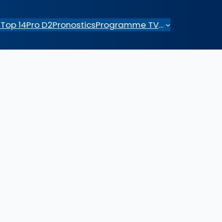
e
Top 14
Pro D2
Pronostics
Programme TV
…