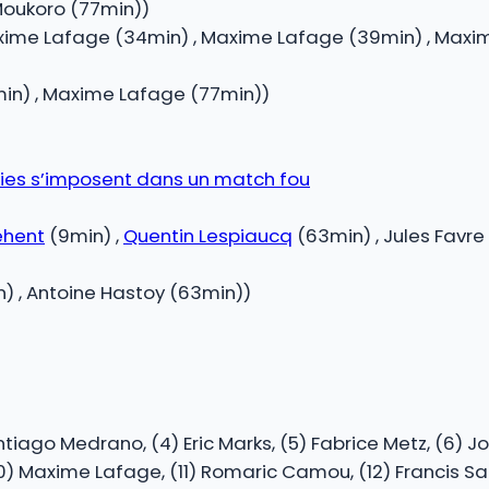
Moukoro (77min))
Maxime Lafage (34min) , Maxime Lafage (39min) , Max
in) , Maxime Lafage (77min))
bies s’imposent dans un match fou
ehent
(9min) ,
Quentin Lespiaucq
(63min) , Jules Favre
) , Antoine Hastoy (63min))
ntiago Medrano, (4) Eric Marks, (5) Fabrice Metz, (6) J
 Maxime Lafage, (11) Romaric Camou, (12) Francis Saili,