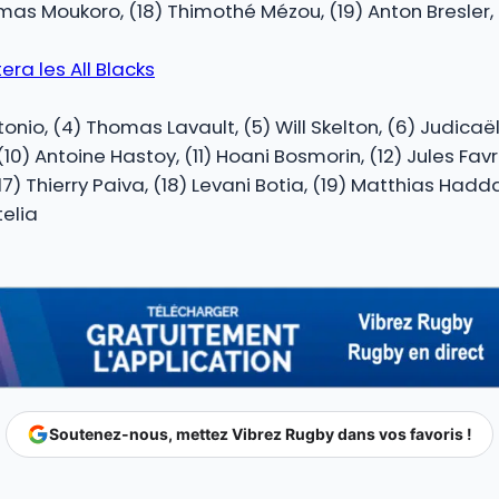
homas Moukoro, (18) Thimothé Mézou, (19) Anton Bresler,
era les All Blacks
Atonio, (4) Thomas Lavault, (5) Will Skelton, (6) Judica
10) Antoine Hastoy, (11) Hoani Bosmorin, (12) Jules Favr
 (17) Thierry Paiva, (18) Levani Botia, (19) Matthias Ha
elia
Soutenez-nous, mettez Vibrez Rugby dans vos favoris !