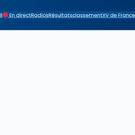
l
En direct
Radios
Résultats
classement
XV de Franc