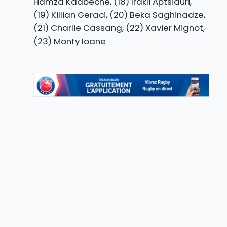
Hamza Kaabeche, (18) Irakli Aptsiauri,
(19) Killian Geraci, (20) Beka Saghinadze,
(21) Charlie Cassang, (22) Xavier Mignot,
(23) Monty Ioane