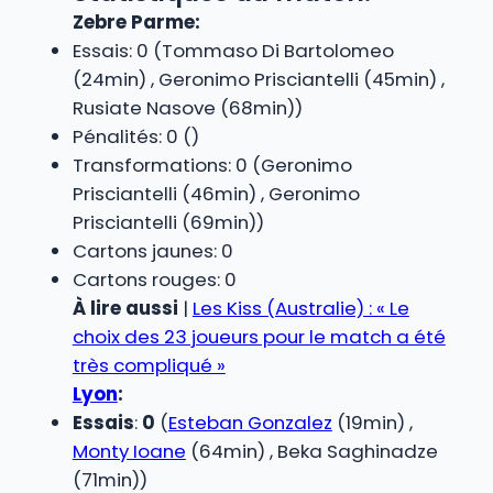
Zebre Parme:
Essais: 0 (Tommaso Di Bartolomeo
(24min) , Geronimo Prisciantelli (45min) ,
Rusiate Nasove (68min))
Pénalités: 0 ()
Transformations: 0 (Geronimo
Prisciantelli (46min) , Geronimo
Prisciantelli (69min))
Cartons jaunes: 0
Cartons rouges: 0
À lire aussi
|
Les Kiss (Australie) : « Le
choix des 23 joueurs pour le match a été
très compliqué »
Lyon
:
Essais
:
0
(
Esteban Gonzalez
(19min) ,
Monty Ioane
(64min) , Beka Saghinadze
(71min))