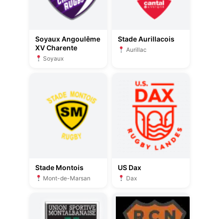
Soyaux Angoulême
Stade Aurillacois
XV Charente
Aurillac
Soyaux
Stade Montois
US Dax
Mont-de-Marsan
Dax