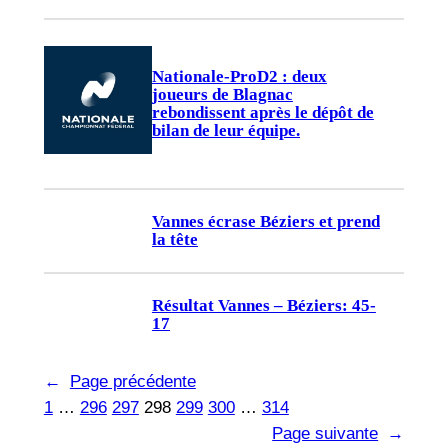
Nationale-ProD2 : deux
joueurs de Blagnac
rebondissent après le dépôt de
bilan de leur équipe.
Vannes écrase Béziers et prend
la tête
Résultat Vannes – Béziers: 45-
17
←
Page précédente
1
…
296
297
298
299
300
…
314
Page suivante
→