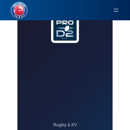
Aller
au
contenu
Rugby à XV