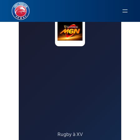
Aller
au
contenu
Rugby à XV