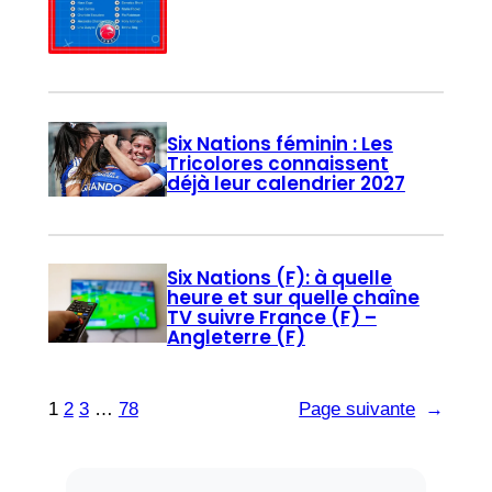
Six Nations féminin : Les
Tricolores connaissent
déjà leur calendrier 2027
Six Nations (F): à quelle
heure et sur quelle chaîne
TV suivre France (F) –
Angleterre (F)
1
2
3
…
78
Page suivante
→