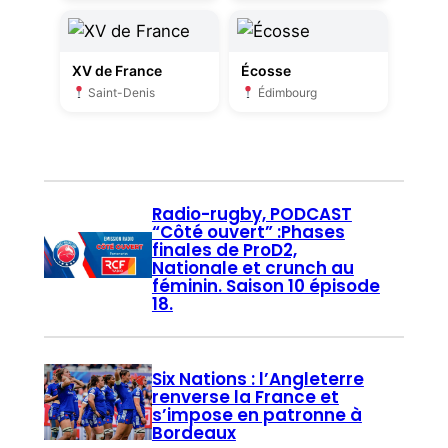
XV de France
Écosse
Saint-Denis
Édimbourg
Radio-rugby, PODCAST
“Côté ouvert” :Phases
finales de ProD2,
Nationale et crunch au
féminin. Saison 10 épisode
18.
Six Nations : l’Angleterre
renverse la France et
s’impose en patronne à
Bordeaux