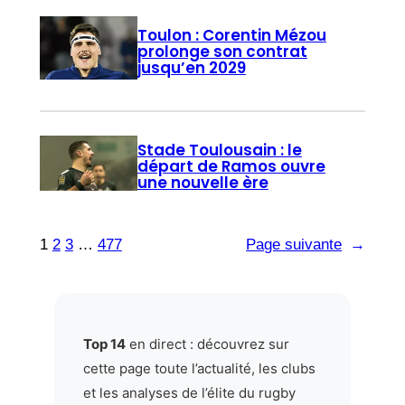
Toulon : Corentin Mézou
prolonge son contrat
jusqu’en 2029
Stade Toulousain : le
départ de Ramos ouvre
une nouvelle ère
1
2
3
…
477
Page suivante
→
Top 14
en direct : découvrez sur
cette page toute l’actualité, les clubs
et les analyses de l’élite du rugby