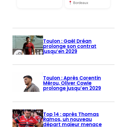
Bordeaux
Toulon : Gaël Dréan
prolonge son contrat
jusqu’en 2029
Toulon : Après Corentin
Mérou, Oliver Cowie
prolonge jusqu’en 2029
Top 14 : après Thomas
Ramos, un nouveau
départ majeur menace