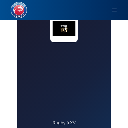
Aller
au
contenu
Rugby à XV