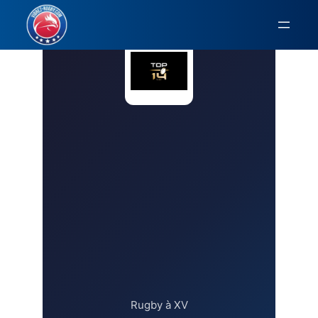
Aller
au
contenu
Rugby à XV