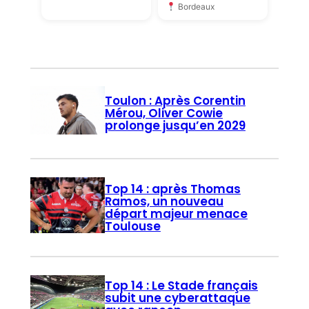
Bordeaux
Toulon : Après Corentin
Mérou, Oliver Cowie
prolonge jusqu’en 2029
Top 14 : après Thomas
Ramos, un nouveau
départ majeur menace
Toulouse
Top 14 : Le Stade français
subit une cyberattaque