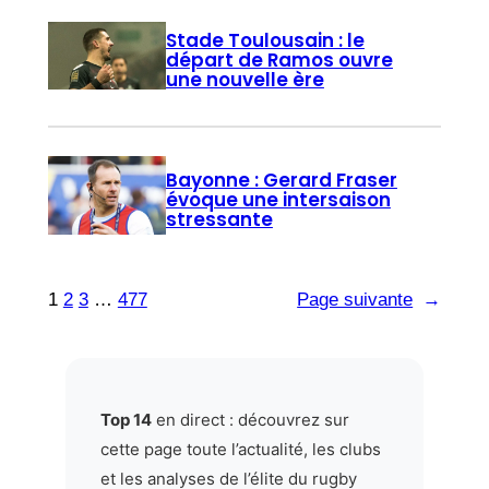
Stade Toulousain : le
départ de Ramos ouvre
une nouvelle ère
Bayonne : Gerard Fraser
évoque une intersaison
stressante
1
2
3
…
477
Page suivante
→
Top 14
en direct : découvrez sur
cette page toute l’actualité, les clubs
et les analyses de l’élite du rugby