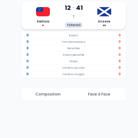
12
41
-
T
Samoa
Ecosse
TERMINÉ
0
0
Essais
0
0
Transformations
0
0
Pénalités
0
0
Essais pénalité
0
0
Drops
0
0
Cartons jaunes
0
0
Cartons rouges
Composition
Face à Face