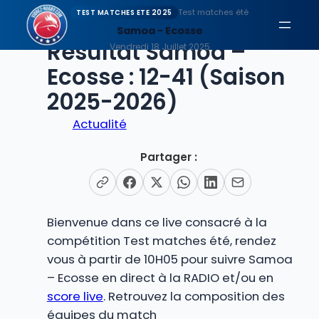
Aller
Test matches été
TEST MATCHES ETE 2025
au
Samoa - Ecosse
EN DIRECT
Résultat Samoa –
contenu
Vendredi 18 Juillet 2025
Ecosse : 12-41 (Saison
2025-2026)
Actualité
Partager :
Bienvenue dans ce live consacré à la
compétition Test matches été, rendez
vous à partir de 10H05 pour suivre Samoa
– Ecosse en direct à la RADIO et/ou en
score live
. Retrouvez la composition des
équipes du match