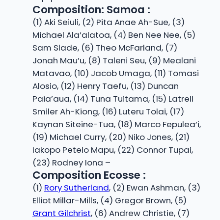
Composition: Samoa :
(1) Aki Seiuli, (2) Pita Anae Ah-Sue, (3)
Michael Ala’alatoa, (4) Ben Nee Nee, (5)
Sam Slade, (6) Theo McFarland, (7)
Jonah Mau’u, (8) Taleni Seu, (9) Mealani
Matavao, (10) Jacob Umaga, (11) Tomasi
Alosio, (12) Henry Taefu, (13) Duncan
Paia’aua, (14) Tuna Tuitama, (15) Latrell
Smiler Ah-Kiong, (16) Luteru Tolai, (17)
Kaynan Siteine-Tua, (18) Marco Fepulea’i,
(19) Michael Curry, (20) Niko Jones, (21)
Iakopo Petelo Mapu, (22) Connor Tupai,
(23) Rodney Iona –
Composition Ecosse :
(1)
Rory Sutherland
, (2) Ewan Ashman, (3)
Elliot Millar-Mills, (4) Gregor Brown, (5)
Grant Gilchrist
, (6) Andrew Christie, (7)