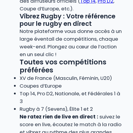
des diffuseurs officiels (
Top 14
,
Pro D2
,
Coupe d’Europe, etc.).
Vibrez Rugby : Votre référence
pour le rugby en direct
Notre plateforme vous donne accès à un
large éventail de compétitions, chaque
week-end. Plongez au cœur de l’action
en un seul clic !
Toutes vos compétitions
préférées
XV de France (Masculin, Féminin, U20)
Coupes d’Europe
Top 14, Pro D2, Nationale, et Fédérales 1 à
3
Rugby à 7 (Sevens), Élite 1 et 2
Ne ratez rien de live en direct :
suivez le
score en live, écoutez le match à la radio
et vibrez au rythme des plus grandes