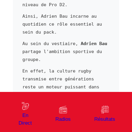
niveau de Pro D2.
Ainsi, Adrien Bau incarne au
quotidien ce rôle essentiel au
sein du pack.
Au sein du vestiaire,
Adrien Bau
partage l'ambition sportive du
groupe.
En effet, la culture rugby
transmise entre générations
reste un moteur puissant dans
les grands clubs de Pro D2.
De ce fait, Adrien Bau bénéficie
d'un cadre professionnel
En
Radios
Résultats
structuré afin de développer son
Direct
jeu.