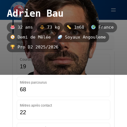
Aller
Adrien Bau
au
Adrien Bau est un demi de mêlée
contenu
français, évoluant au Soyaux Angouleme.
32 ans
73 kg
1m68
France
Demi de Mêlée
Soyaux Angouleme
Statistiques — Pro D2 2025/2026 — Mise à jour le
25/03/2026 12:07
Pro D2 2025/2026
Courses
19
Mètres parcourus
68
Mètres après contact
22