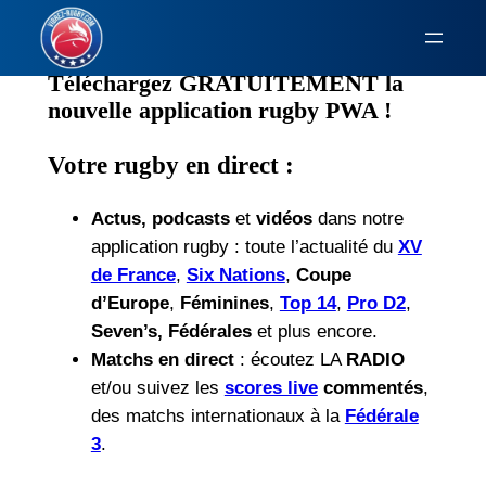
Aller
au
contenu
Téléchargez GRATUITEMENT la
nouvelle application rugby PWA !
Votre rugby en direct :
Actus, podcasts
et
vidéos
dans notre
application rugby : toute l’actualité du
XV
de France
,
Six Nations
,
Coupe
d’Europe
,
Féminines
,
Top 14
,
Pro D2
,
Seven’s, Fédérales
et plus encore.
Matchs en direct
: écoutez LA
RADIO
et/ou suivez les
scores live
commentés
,
des matchs internationaux à la
Fédérale
3
.