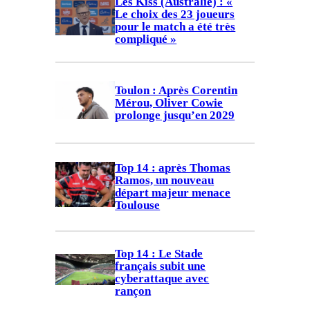
Les Kiss (Australie) : «
Le choix des 23 joueurs
pour le match a été très
compliqué »
Toulon : Après Corentin
Mérou, Oliver Cowie
prolonge jusqu’en 2029
Top 14 : après Thomas
Ramos, un nouveau
départ majeur menace
Toulouse
Top 14 : Le Stade
français subit une
cyberattaque avec
rançon