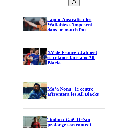
R
e
c
Japon-Australie : les
h
Wallabies s’imposent
dans un match fou
e
r
c
XV de France : Jalibert
h
se relance face aux All
e
Blacks
r
Ma’a Nonu : le centre
affrontera les All Blacks
Toulon : Gaël Dréan
prolonge son contrat