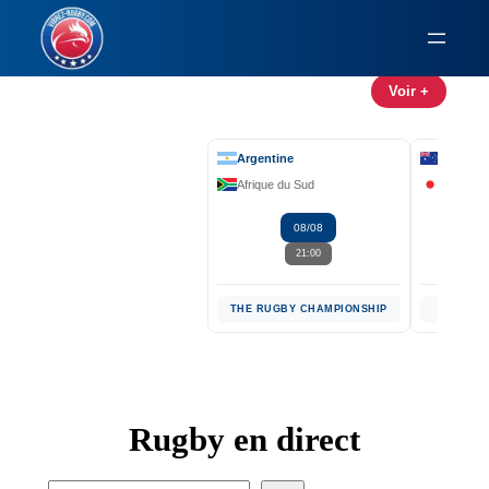
Voir +
Argentine
Australi
Afrique du Sud
Japon
08/08
21:00
THE RUGBY CHAMPIONSHIP
TESTS I
Rugby en direct