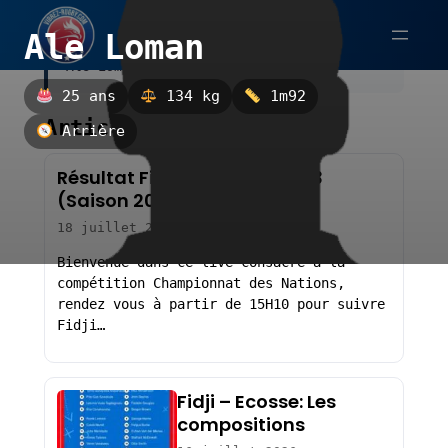
Aller
Ale Loman
au
Ale Loman est un arrière.
contenu
25 ans
134 kg
1m92
Articles sur Ale Loman
Arrière
Résultat Fidji – Ecosse : 17-33
(Saison 2026-2027)
18 juillet 2026
Bienvenue dans ce live consacré à la
compétition Championnat des Nations,
rendez vous à partir de 15H10 pour suivre
Fidji…
Fidji – Ecosse: Les
compositions