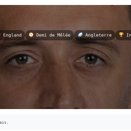
England
Demi de Mêlée
Angleterre
In
ais.