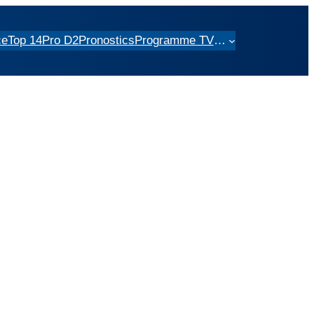
ce
Top 14
Pro D2
Pronostics
Programme TV
…