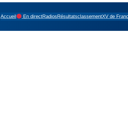
Accueil
En direct
Radios
Résultats
classement
XV de Fran