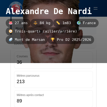
Aller
Alexandre De Nardi
au
Alexandre De Nardi est un trois-quarts
contenu
(ailier/arrière) français, évoluant au
27 ans
84 kg
1m83
France
Mont de Marsan.
Trois-quarts (ailier/arrière)
Mont de Marsan
Pro D2 2025/2026
Statistiques — Pro D2 2025/2026 — Mise à jour le
11/05/2026 13:37
Courses
36
Mètres parcourus
213
Mètres après contact
89