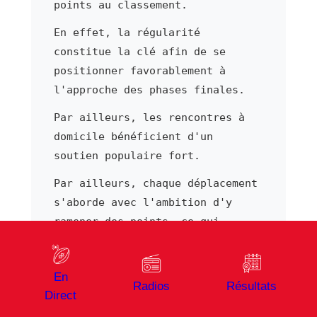
points au classement.
En effet, la régularité
constitue la clé afin de se
positionner favorablement à
l'approche des phases finales.
Par ailleurs, les rencontres à
domicile bénéficient d'un
soutien populaire fort.
Par ailleurs, chaque déplacement
s'aborde avec l'ambition d'y
ramener des points, ce qui
distingue les cadors du
championnat des équipes plus
En
fragiles. À ce titre, l'apport
Radios
Résultats
Direct
des trois-quarts
(ailier/arrière)s dans le