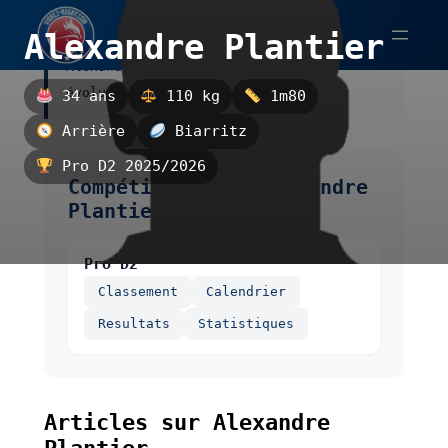
Aller
Alexandre Plantier
au
Alexandre Plantier est un arrière,
contenu
évoluant à Biarritz.
34 ans
110 kg
1m80
Arrière
Biarritz
Pro D2 2025/2026
Compétitions de Alexandre
Plantier
Pro D2
Classement
Calendrier
Resultats
Statistiques
Articles sur Alexandre