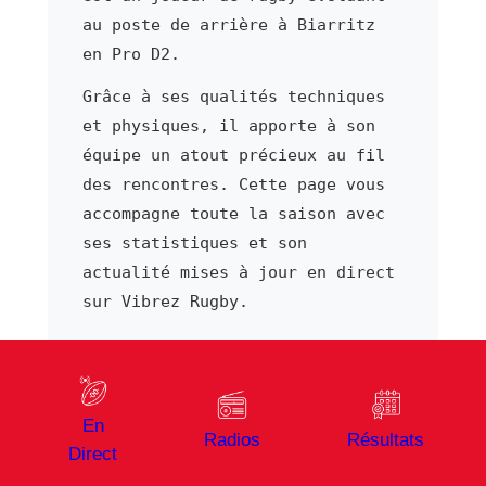
au poste de arrière à Biarritz
en Pro D2.
Grâce à ses qualités techniques
et physiques, il apporte à son
équipe un atout précieux au fil
des rencontres. Cette page vous
accompagne toute la saison avec
ses statistiques et son
actualité mises à jour en direct
sur Vibrez Rugby.
⬅ Joueur précédent
Joueur suivant ➜
En
Alban Placines
Luka Plataret
Radios
Résultats
Direct