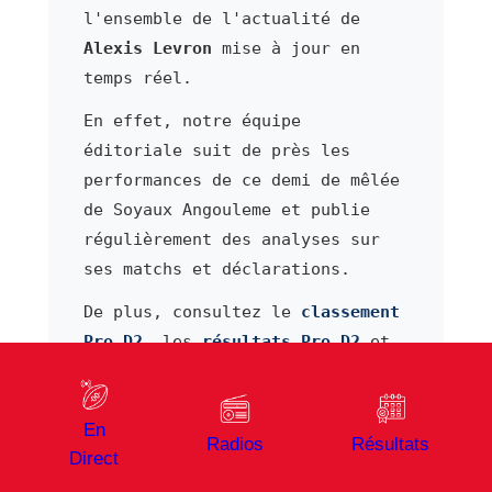
l'ensemble de l'actualité de
Alexis Levron
mise à jour en
temps réel.
En effet, notre équipe
éditoriale suit de près les
performances de ce demi de mêlée
de Soyaux Angouleme et publie
régulièrement des analyses sur
ses matchs et déclarations.
De plus, consultez le
classement
Pro D2
, les
résultats Pro D2
et
le
calendrier Pro D2
pour suivre
l'évolution de son équipe.
En
Par ailleurs, suivez les scores
Radios
Résultats
Direct
en direct sur notre page
rugby