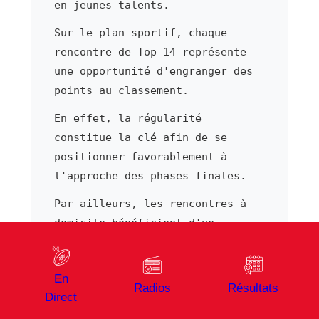
en jeunes talents.
Sur le plan sportif, chaque
rencontre de Top 14 représente
une opportunité d'engranger des
points au classement.
En effet, la régularité
constitue la clé afin de se
positionner favorablement à
l'approche des phases finales.
Par ailleurs, les rencontres à
domicile bénéficient d'un
soutien populaire fort.
Par ailleurs, chaque déplacement
En
Radios
Résultats
s'aborde avec l'ambition d'y
Direct
ramener des points, ce qui