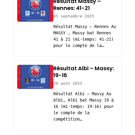
Résultat Massy –
Rennes: 41-21
05 septembre 2025
Résultat Massy – Rennes Au
MASSY , Massy bat Rennes
41 à 21 (mi-temps: 41-21)
pour le compte de la…
Résultat Albi – Massy:
19-16
30 août 2025
Résultat Albi – Massy Au
Albi, Albi bat Massy 19 à
16 (mi-temps: 19-16) pour
le compte de la
compétition…