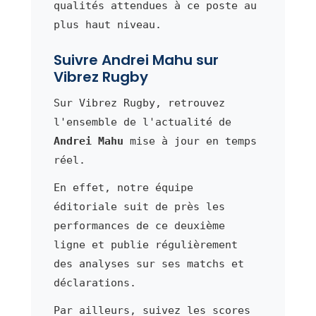
qualités attendues à ce poste au
plus haut niveau.
Suivre Andrei Mahu sur
Vibrez Rugby
Sur Vibrez Rugby, retrouvez
l'ensemble de l'actualité de
Andrei Mahu
mise à jour en temps
réel.
En effet, notre équipe
éditoriale suit de près les
performances de ce deuxième
ligne et publie régulièrement
des analyses sur ses matchs et
déclarations.
Par ailleurs, suivez les scores