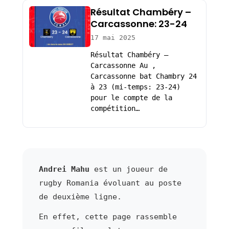
Résultat Chambéry –
Carcassonne: 23-24
17 mai 2025
Résultat Chambéry –
Carcassonne Au ,
Carcassonne bat Chambry 24
à 23 (mi-temps: 23-24)
pour le compte de la
compétition…
Andrei Mahu
est un joueur de
rugby Romania évoluant au poste
de deuxième ligne.
En effet, cette page rassemble