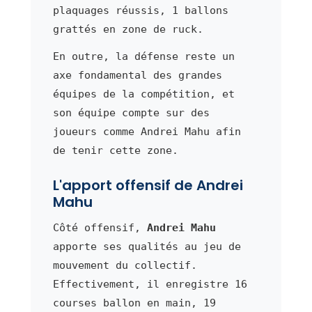
plaquages réussis, 1 ballons
grattés en zone de ruck.
En outre, la défense reste un
axe fondamental des grandes
équipes de la compétition, et
son équipe compte sur des
joueurs comme Andrei Mahu afin
de tenir cette zone.
L'apport offensif de Andrei
Mahu
Côté offensif,
Andrei Mahu
apporte ses qualités au jeu de
mouvement du collectif.
Effectivement, il enregistre 16
courses ballon en main, 19