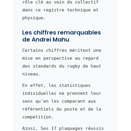
rôle clé au sein du collectif
dans ce registre technique et
physique.
Les chiffres remarquables
de Andrei Mahu
Certains chiffres méritent une
mise en perspective au regard
des standards du rugby de haut
niveau.
En effet, les statistiques
individuelles ne prennent leur
sens qu'en les comparant aux
référentiels du poste et de la
compétition.
Ainsi, Ses 17 plaquages réussis