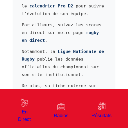
le
calendrier Pro D2
pour suivre
l'évolution de son équipe.
Par ailleurs, suivez les scores
en direct sur notre page
rugby
en direct
.
Notamment, la
Ligue Nationale de
Rugby
publie les données
officielles du championnat sur
son site institutionnel.
De plus, sa fiche externe sur
RugbyPass
apporte un complément
d'information sur son parcours.
En
Pour résumer
Radios
Résultats
Direct
En résumé,
Andres Zafra Tarazona