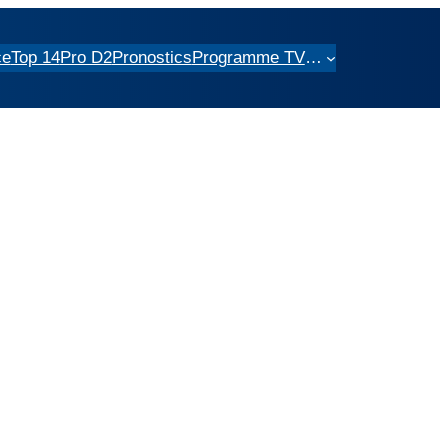
ce
Top 14
Pro D2
Pronostics
Programme TV
…