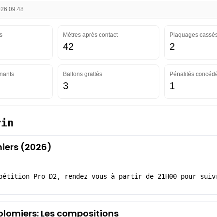
026 09:48
s
Mètres après contact
Plaquages cassé
42
2
nants
Ballons grattés
Pénalités concéd
3
1
rin
iers (2026)
pétition Pro D2, rendez vous à partir de 21H00 pour suiv
lomiers: Les compositions