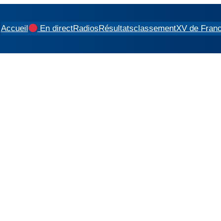
Accueil
En direct
Radios
Résultats
classement
XV de Fran