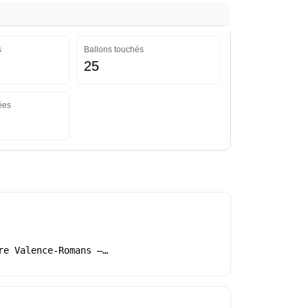
s
Ballons touchés
25
ées
re Valence-Romans –…