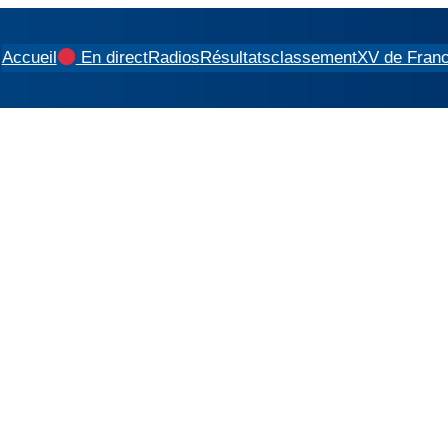
Accueil
En direct
Radios
Résultats
classement
XV de Fran