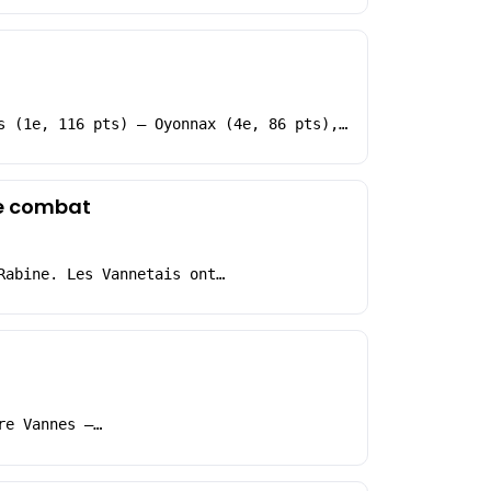
s (1e, 116 pts) – Oyonnax (4e, 86 pts),…
de combat
Rabine. Les Vannetais ont…
re Vannes –…