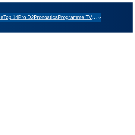
ce
Top 14
Pro D2
Pronostics
Programme TV
…