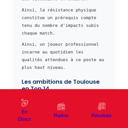
Ainsi, la résistance physique
constitue un prérequis compte
tenu du nombre d'impacts subis
chaque match.
Ainsi, un joueur professionnel
incarne au quotidien les
qualités attendues à ce poste au
plus haut niveau.
Les ambitions de Toulouse
en Top 14
Chaque saison,
Toulouse
aborde
son exercice en Top 14 avec des
En
objectifs clairement définis.
Radios
Résultats
Direct
En effet, la direction sportive